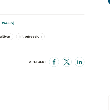
ARVALIS)
ultivar
introgression
PARTAGER :
Opens in a new window
Opens in a new wind
Opens in a new