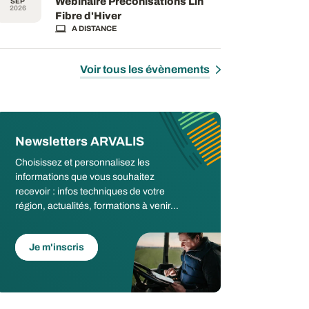
Webinaire Préconisations Lin
SEP
2026
Fibre d'Hiver
A DISTANCE
Voir tous les évènements
Newsletters ARVALIS
Choisissez et personnalisez les
informations que vous souhaitez
recevoir : infos techniques de votre
région, actualités, formations à venir...
Je m'inscris