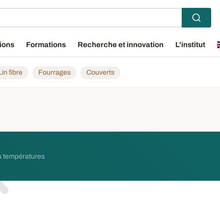
ions
Formations
Recherche et innovation
L'institut
Lin fibre
Fourrages
Couverts
es températures