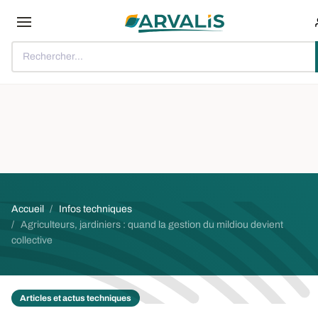
Aller au contenu principal
Rechercher...
Fil d'Ariane
Accueil
Infos techniques
Agriculteurs, jardiniers : quand la gestion du mildiou devient
collective
Articles et actus techniques