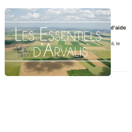
Mildiou de la pomme de terre : combiner
prophylaxie, résistance variétale et outils d’aide
à la décision
De par son incidence sur les rendements et la qualité, le
mildiou est actuellement la...
01 JUIN 2017