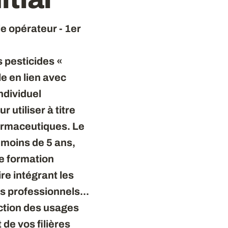
e opérateur - 1er
s pesticides «
e en lien avec
individuel
 utiliser à titre
harmaceutiques. Le
 moins de 5 ans,
de formation
ire intégrant les
s professionnels...
uction des usages
de vos filières