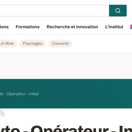
ions
Formations
Recherche et innovation
L'institut
Lin fibre
Fourrages
Couverts
o - Opérateur - Initial
to - Opérateur - In