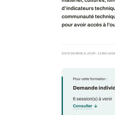
matériel, cultures, i
d’indicateurs techni
communauté technique 
pour avoir accès à l’out
DATE DE MISE À JOUR : 12 MAI 202
Pour cette formation :
Demande individ
6 session(s) à venir
Consulter