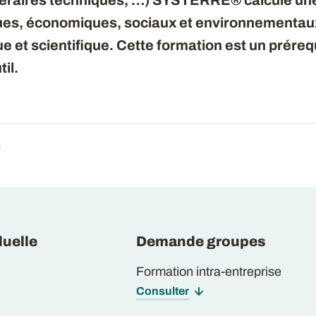
tinéraires techniques, …) SYSTERRE® calcule un
ques, économiques, sociaux et environnementau
et scientifique. Cette formation est un prérequ
il.
6
uelle
Demande groupes
Formation intra-entreprise
Consulter