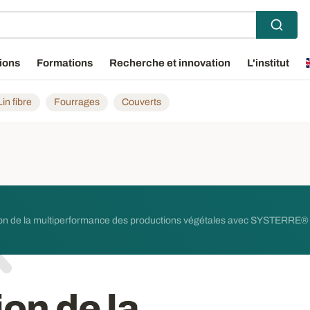
ions
Formations
Recherche et innovation
L'institut
Lin fibre
Fourrages
Couverts
on de la multiperformance des productions végétales avec SYSTERRE® 
on de la