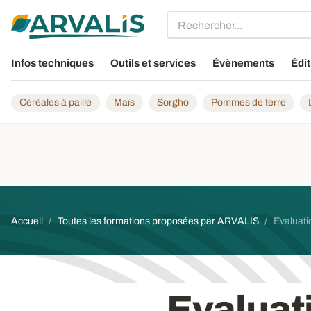
Aller au contenu principal
Infos techniques
Outils et services
Évènements
Édit
Céréales à paille
Maïs
Sorgho
Pommes de terre
Fil d'Ariane
Accueil
Toutes les formations proposées par ARVALIS
Evaluati
Evaluati