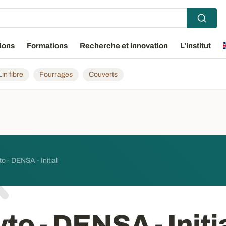
ions
Formations
Recherche et innovation
L'institut
Lin fibre
Fourrages
Couverts
o - DENSA - Initial
to - DENSA - Initi