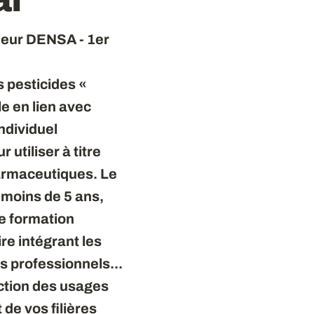
deur DENSA - 1er
s pesticides «
e en lien avec
individuel
 utiliser à titre
harmaceutiques. Le
 moins de 5 ans,
de formation
ire intégrant les
s professionnels...
uction des usages
de vos filières