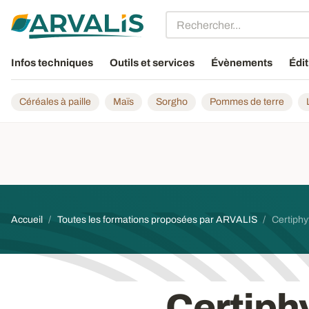
Aller au contenu principal
Infos techniques
Outils et services
Évènements
Édit
Céréales à paille
Maïs
Sorgho
Pommes de terre
Fil d'Ariane
Accueil
Toutes les formations proposées par ARVALIS
Certiphyt
Certiphy