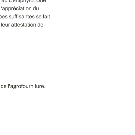
s au Certiphyto. Une
 L'appréciation du
es suffisantes se fait
 leur attestation de
e l'agrofourniture.