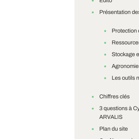
Édito
Présentation de
Protection
Ressources
Stockage e
Agronomie e
Les outils
Chiffres clés
3 questions à Cy
ARVALIS
Plan du site