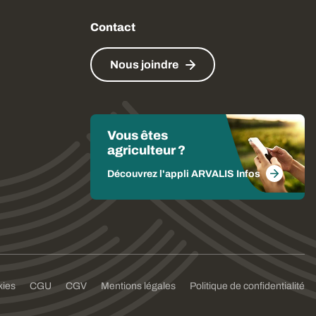
Contact
Nous joindre
Vous êtes
agriculteur ?
Découvrez l'appli ARVALIS Infos
kies
CGU
CGV
Mentions légales
Politique de confidentialité
formité avec les réglementations. Personnalisez vos préf