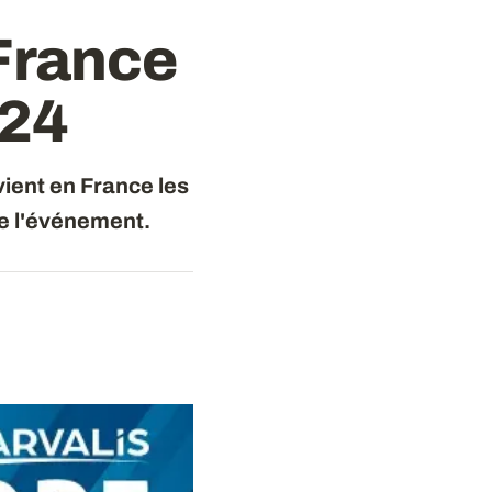
France
024
ient en France les
e l'événement.