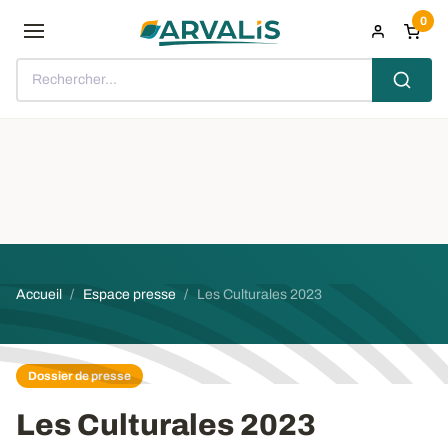
Aller au contenu principal
0
Rechercher...
Fil d'Ariane
Accueil
Espace presse
Les Culturales 2023
Dossier de presse
Les Culturales 2023