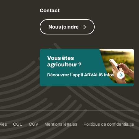
Contact
Nous joindre
Vous êtes
agriculteur ?
Découvrez l'appli ARVALIS Infos
kies
CGU
CGV
Mentions légales
Politique de confidentialité
formité avec les réglementations. Personnalisez vos préf