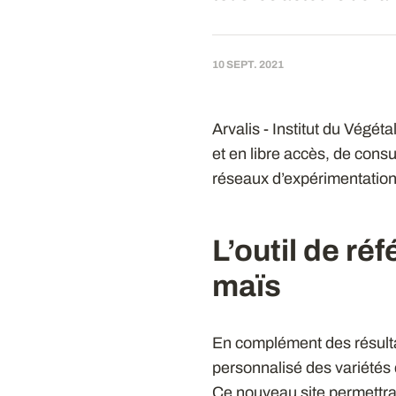
10 SEPT. 2021
Arvalis - Institut du Végét
et en libre accès, de cons
réseaux d’expérimentation 
L’outil de ré
maïs
En complément des résultat
personnalisé des variétés
Ce nouveau site permettra 