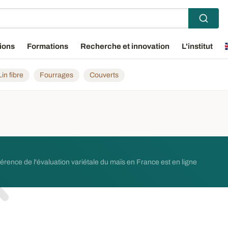
ions
Formations
Recherche et innovation
L'institut
Lin fibre
Fourrages
Couverts
férence de l'évaluation variétale du maïs en France est en ligne