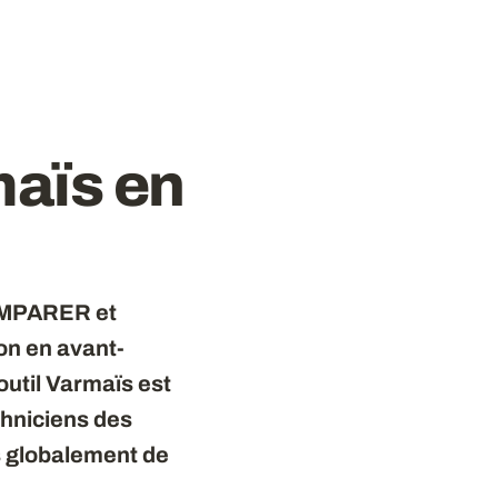
maïs en
OMPARER et
on en avant-
outil Varmaïs est
chniciens des
s globalement de