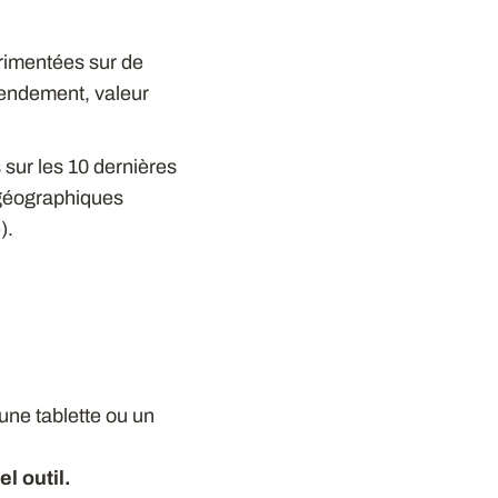
périmentées sur de
rendement, valeur
 sur les 10 dernières
s géographiques
).
 une tablette ou un
l outil.