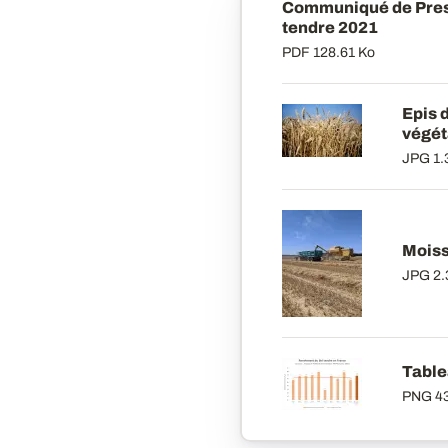
Communiqué de Pres
tendre 2021
PDF
128.61 Ko
Epis 
végét
JPG
1.
Moiss
JPG
2.
Table
PNG
4