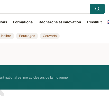
ions
Formations
Recherche et innovation
L'institut
Lin fibre
Fourrages
Couverts
ent national estimé au-dessus de la moyenne