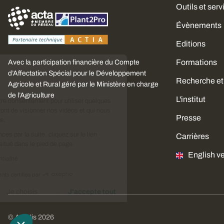
Outils et serv
Évènements
Editions
Formations
Avec la participation financière du Compte
Choisissez
d’Affectation Spécial pour le Développement
Recherche et
vos cookies
Agricole et Rural géré par le Ministère en charge
de l’Agriculture
L'institut
Nous avons besoin de votre consentement pour utiliser quelques
cookies qui vous permettront de visionner nos vidéos et qui nous
Presse
aideront à améliorer ce site.
Pour modifier vos préférences par la suite, cliquez sur le lien
Carrières
'Préférences de cookies' situé dans le pied de page.
English v
Lire la politique de confidentialité
Consentements certifiés par
Je refuse
Je choisis
J'accepte tout
Axeptio consent
Plateforme de Gestion du Consentement : Personnali
© Arvalis 2026