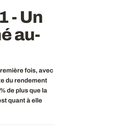
1 - Un
é au-
 première fois, avec
lte du rendement
 % de plus que la
t quant à elle
.