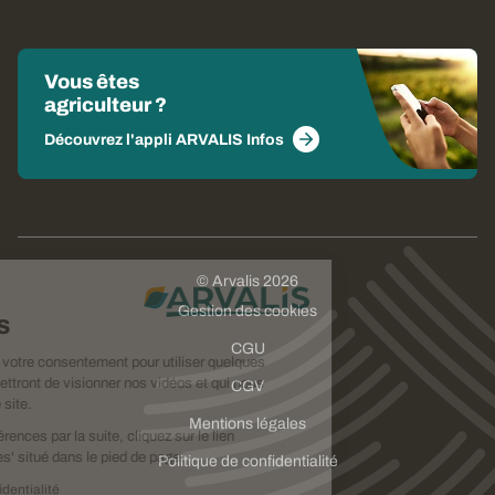
Vous êtes
agriculteur ?
Découvrez l'appli ARVALIS Infos
© Arvalis 2026
Choisissez
Gestion des cookies
vos cookies
CGU
Nous avons besoin de votre consentement pour utiliser quelques
cookies qui vous permettront de visionner nos vidéos et qui nous
CGV
aideront à améliorer ce site.
Mentions légales
Pour modifier vos préférences par la suite, cliquez sur le lien
'Préférences de cookies' situé dans le pied de page.
Politique de confidentialité
Lire la politique de confidentialité