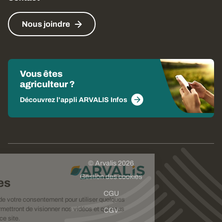
Nous joindre
Vous êtes
agriculteur ?
Découvrez l'appli ARVALIS Infos
© Arvalis 2026
Choisissez
Gestion des cookies
vos cookies
CGU
Nous avons besoin de votre consentement pour utiliser quelques
cookies qui vous permettront de visionner nos vidéos et qui nous
CGV
aideront à améliorer ce site.