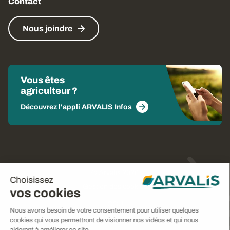
Contact
Nous joindre
Vous êtes
agriculteur ?
Découvrez l'appli ARVALIS Infos
© Arvalis 2026
Choisissez
Gestion des cookies
vos cookies
CGU
Nous avons besoin de votre consentement pour utiliser quelques
cookies qui vous permettront de visionner nos vidéos et qui nous
CGV