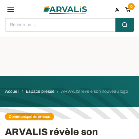
Aller au contenu principal
0
Rechercher...
Fil d'Ariane
Accueil
Espace presse
ARVALIS révèle son nouveau logo
Communiqué de presse
ARVALIS révèle son