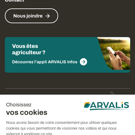
Nous joindre
Vous êtes
agriculteur ?
Découvrez l'appli ARVALIS Infos
© Arvalis 2026
Choisissez
Gestion des cookies
vos cookies
CGU
Nous avons besoin de votre consentement pour utiliser quelques
cookies qui vous permettront de visionner nos vidéos et qui nous
CGV
aideront à améliorer ce site.