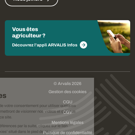
Vous êtes
agriculteur ?
Découvrez l'appli ARVALIS Infos
© Arvalis 2026
Choisissez
Gestion des cookies
vos cookies
CGU
Nous avons besoin de votre consentement pour utiliser quelques
cookies qui vous permettront de visionner nos vidéos et qui nous
CGV
aideront à améliorer ce site.
Mentions légales
Pour modifier vos préférences par la suite, cliquez sur le lien
'Préférences de cookies' situé dans le pied de page.
Politique de confidentialité