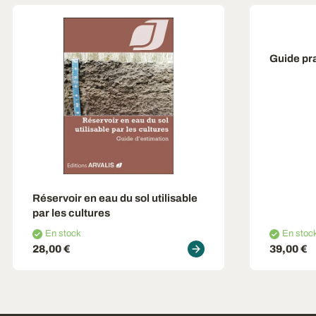
Guide pra
Réservoir en eau du sol utilisable
par les cultures
En stock
En stoc
28,00 €
39,00 €