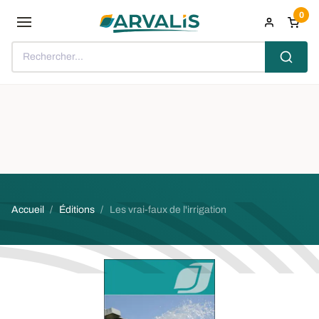
Aller au contenu principal
0
Rechercher...
Fil d'Ariane
Accueil
Éditions
Les vrai-faux de l'irrigation