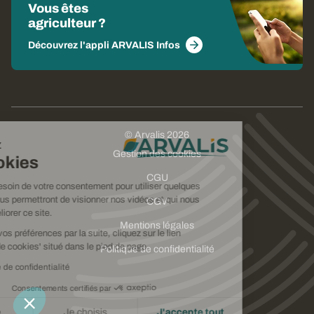
Vous êtes
agriculteur ?
Découvrez l'appli ARVALIS Infos
© Arvalis 2026
Choisissez
Gestion des cookies
vos cookies
CGU
Nous avons besoin de votre consentement pour utiliser quelques
cookies qui vous permettront de visionner nos vidéos et qui nous
CGV
aideront à améliorer ce site.
Mentions légales
Pour modifier vos préférences par la suite, cliquez sur le lien
'Préférences de cookies' situé dans le pied de page.
Politique de confidentialité
Lire la politique de confidentialité
Consentements certifiés par
Je refuse
Je choisis
J'accepte tout