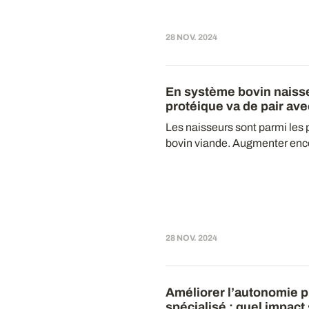
28 NOV. 2024
En système bovin naisse
protéique va de pair avec
Les naisseurs sont parmi le
bovin viande. Augmenter enco
28 NOV. 2024
Améliorer l’autonomie pr
spécialisé : quel impact