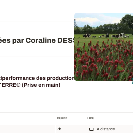
ées par Coraline DESSIENNE
ltiperformance des productions
TERRE® (Prise en main)
DURÉE
LIEU
7h
À distance