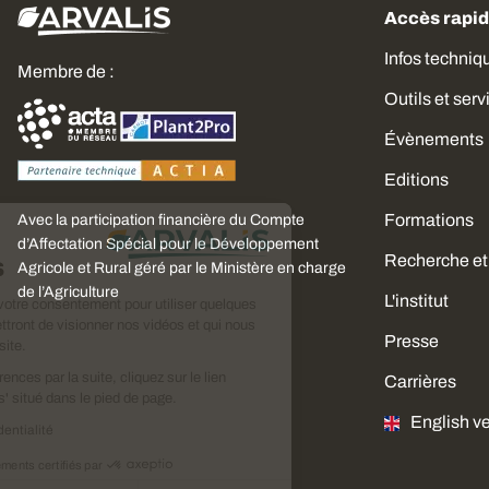
Accès rapi
Infos techniq
Membre de :
Outils et serv
Évènements
Editions
Formations
Avec la participation financière du Compte
Choisissez
d’Affectation Spécial pour le Développement
Recherche et
vos cookies
Agricole et Rural géré par le Ministère en charge
de l’Agriculture
L'institut
Nous avons besoin de votre consentement pour utiliser quelques
cookies qui vous permettront de visionner nos vidéos et qui nous
Presse
aideront à améliorer ce site.
Pour modifier vos préférences par la suite, cliquez sur le lien
Carrières
'Préférences de cookies' situé dans le pied de page.
English v
Lire la politique de confidentialité
Consentements certifiés par