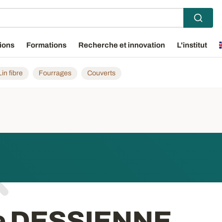
ions
Formations
Recherche et innovation
L'institut
Lin fibre
Fourrages
Couverts
ne DESSIENNE