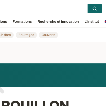
ions
Formations
Recherche et innovation
L'institut
Lin fibre
Fourrages
Couverts
e ROUILLON