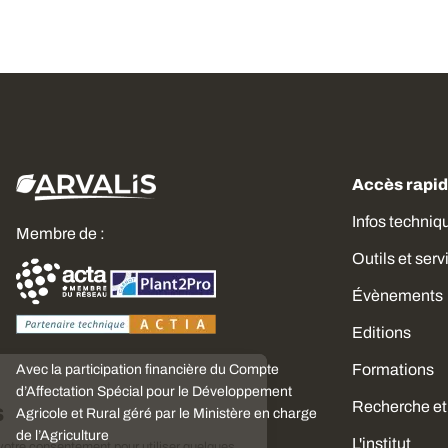
Accès rapi
Infos techniq
Membre de :
Outils et serv
Évènements
Editions
Formations
Avec la participation financière du Compte
Choisissez
d’Affectation Spécial pour le Développement
Recherche et
vos cookies
Agricole et Rural géré par le Ministère en charge
de l’Agriculture
L'institut
Nous avons besoin de votre consentement pour utiliser quelques