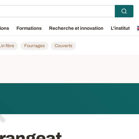
ions
Formations
Recherche et innovation
L'institut
Lin fibre
Fourrages
Couverts
Grangeat