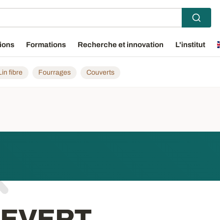
ions
Formations
Recherche et innovation
L'institut
Lin fibre
Fourrages
Couverts
LEVERT