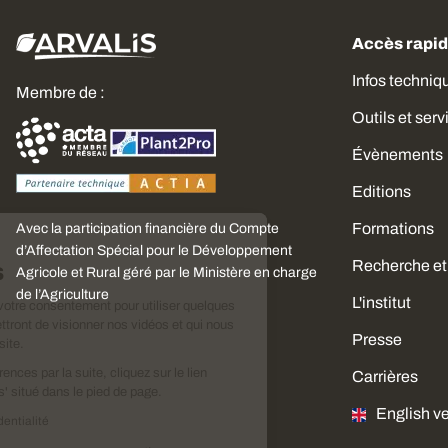
Accès rapi
Infos techniq
Membre de :
Outils et serv
Évènements
Editions
Formations
Avec la participation financière du Compte
Choisissez
d’Affectation Spécial pour le Développement
Recherche et
vos cookies
Agricole et Rural géré par le Ministère en charge
de l’Agriculture
L'institut
Nous avons besoin de votre consentement pour utiliser quelques
cookies qui vous permettront de visionner nos vidéos et qui nous
Presse
aideront à améliorer ce site.
Pour modifier vos préférences par la suite, cliquez sur le lien
Carrières
'Préférences de cookies' situé dans le pied de page.
English v
Lire la politique de confidentialité