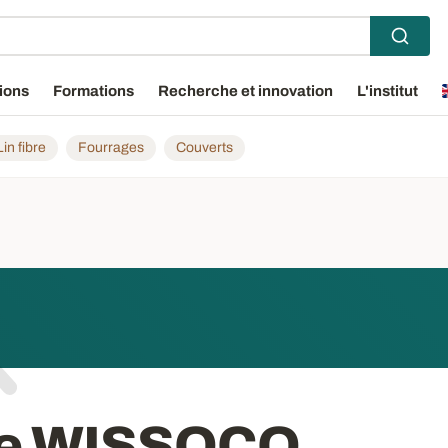
ions
Formations
Recherche et innovation
L'institut
Lin fibre
Fourrages
Couverts
de WISSOCQ