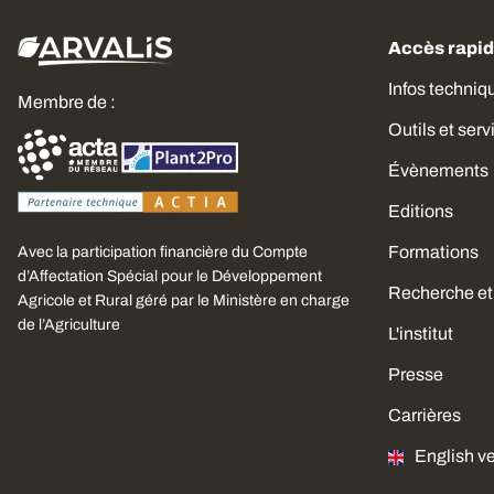
Accès rapi
Infos techniq
Membre de :
Outils et serv
Évènements
Editions
Formations
Avec la participation financière du Compte
d’Affectation Spécial pour le Développement
Recherche et
s
Agricole et Rural géré par le Ministère en charge
de l’Agriculture
L'institut
otre consentement pour utiliser quelques
tront de visionner nos vidéos et qui nous
Presse
site.
ences par la suite, cliquez sur le lien
Carrières
' situé dans le pied de page.
English v
dentialité