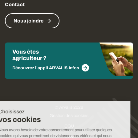
Contact
Nous joindre
Vous êtes
agriculteur ?
Découvrez l'appli ARVALIS Infos
© Arvalis 2026
Choisissez
Gestion des cookies
vos cookies
CGU
Nous avons besoin de votre consentement pour utiliser quelques
cookies qui vous permettront de visionner nos vidéos et qui nous
CGV