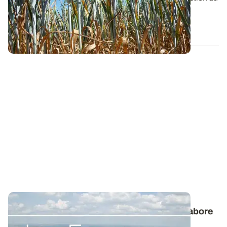
métabolisme de la plante. Il...
01 MARS 2013
Les Essentiels d’ARVALIS
- Comment s’élabore
le rendement des céréales à paille ?