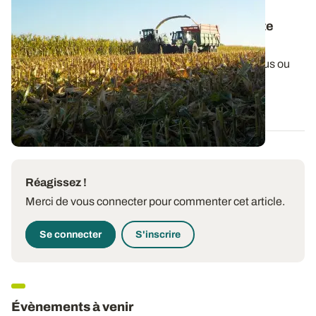
BRETAGNE
Maïs : quelques repères pour affiner la date
d’ensilage
Les maïs bretons subissent des stress hydriques plus ou
moins intenses, créant énormément...
06 AOÛT 2026
Réagissez !
Merci de vous connecter pour commenter cet article.
Se connecter
S'inscrire
Évènements à venir