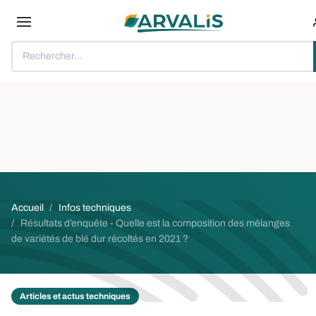
Aller au contenu principal
Rechercher...
Fil d'Ariane
Accueil
Infos techniques
Résultats d’enquête - Quelle est la composition des mélanges
de variétés de blé dur récoltés en 2021 ?
Articles et actus techniques