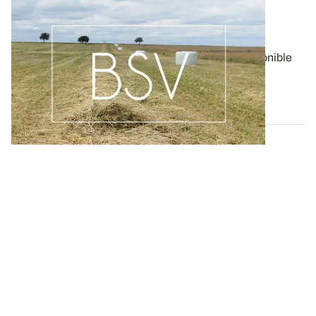
Bulletin de santé du Végétal - Lorraine :
Pommes de terre
Aujourd'hui, le BSV Pommes de terre n°17 est disponible
pour la région LORRAINE.
06 AOÛT 2026