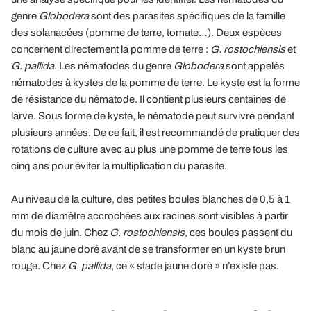
genre
Globodera
sont des parasites spécifiques de la famille
des solanacées (pomme de terre, tomate…). Deux espèces
concernent directement la pomme de terre :
G. rostochiensis
et
G. pallida
. Les nématodes du genre
Globodera
sont appelés
nématodes à kystes de la pomme de terre. Le kyste est la forme
de résistance du nématode. Il contient plusieurs centaines de
larve. Sous forme de kyste, le nématode peut survivre pendant
plusieurs années. De ce fait, il est recommandé de pratiquer des
rotations de culture avec au plus une pomme de terre tous les
cinq ans pour éviter la multiplication du parasite.
Au niveau de la culture, des petites boules blanches de 0,5 à 1
mm de diamètre accrochées aux racines sont visibles à partir
du mois de juin. Chez
G. rostochiensis
, ces boules passent du
blanc au jaune doré avant de se transformer en un kyste brun
rouge. Chez
G. pallida
, ce « stade jaune doré » n’existe pas.