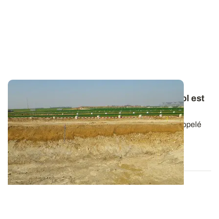
RFU
vs
RU : seule une partie de l’eau du sol est
facilement exploitée par les plantes
Le stock d’eau du sol utilisable par les plantes est appelé
réservoir utilisable en eau -...
30 AVR. 2026