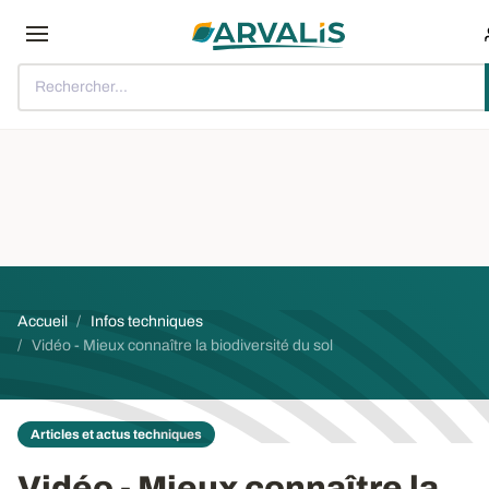
Aller au contenu principal
Rechercher...
Fil d'Ariane
Accueil
Infos techniques
Vidéo - Mieux connaître la biodiversité du sol
Articles et actus techniques
Vidéo - Mieux connaître la