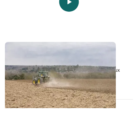
Vidéo - Travail du sol
: des effets sur les
populations de micro-organismes
Le travail du sol peut modifier l’activité des nombreux
organismes qui vivent dans la...
11 OCT. 2018