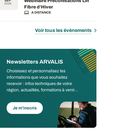
Webinaire Préconisations Lin
SEP
2026
Fibre d'Hiver
A DISTANCE
Voir tous les évènements
Newsletters ARVALIS
Choisissez et personnalisez les
informations que vous souhaitez
recevoir : infos techniques de votre
région, actualités, formations à venir...
Je m'inscris