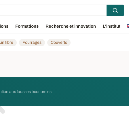
ions
Formations
Recherche et innovation
L'institut
Lin fibre
Fourrages
Couverts
ention aux fausses économies !