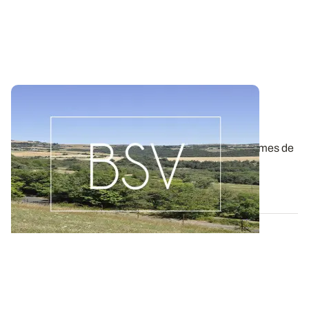
Bulletin de santé du Végétal - Limousin :
Grandes cultures / Pommes de terre
Aujourd'hui, les BSV Grandes cultures n°21 et Pommes de
terre n°18 sont disponibles pour...
05 AOÛT 2026