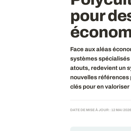
pour de
économ
Face aux aléas écono
systèmes spécialisés 
atouts, redevient un 
nouvelles références 
clés pour en valoriser
DATE DE MISE À JOUR : 12 MAI 202