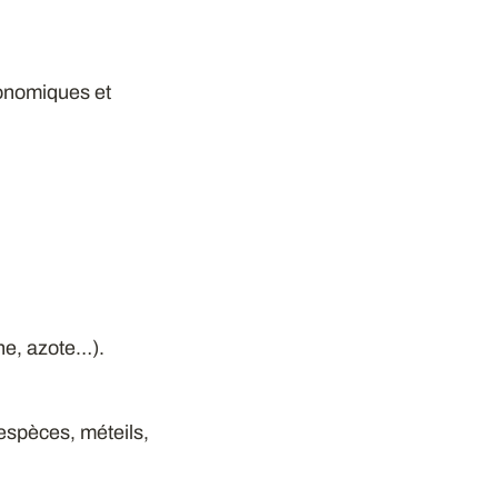
onomiques et
one, azote…).
-espèces, méteils,