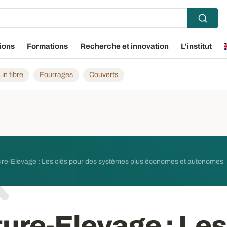
ions
Formations
Recherche et innovation
L'institut
Lin fibre
Fourrages
Couverts
ure-Elevage : Les clés pour des systèmes plus économes et autonomes
ture-Elevage
: Les