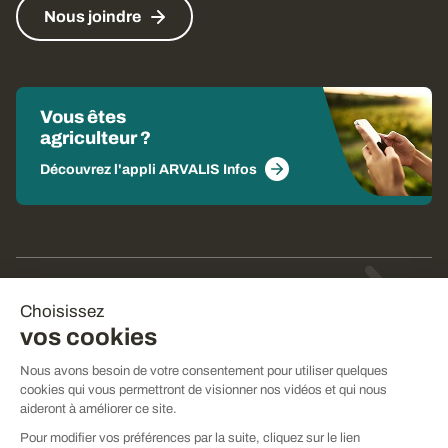
Nous joindre
Vous êtes
agriculteur ?
Découvrez l'appli ARVALIS Infos
© Arvalis 2026
Choisissez
Gestion des cookies
vos cookies
CGU
Nous avons besoin de votre consentement pour utiliser quelques
cookies qui vous permettront de visionner nos vidéos et qui nous
CGV
aideront à améliorer ce site.
Mentions légales
Pour modifier vos préférences par la suite, cliquez sur le lien